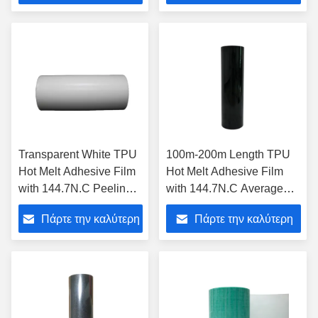
Release Paper Base for
τιμή
τιμή
Strong Adhesion
Transparent White TPU
100m-200m Length TPU
Hot Melt Adhesive Film
Hot Melt Adhesive Film
with 144.7N.C Peeling
with 144.7N.C Average
Force, Waterproof
Peeling Force and 125-
Πάρτε την καλύτερη
Πάρτε την καλύτερη
Feature, and Release
135℃ Press Temp for
Paper Substrate for High
Industrial Bonding
τιμή
τιμή
Humidity Resistance