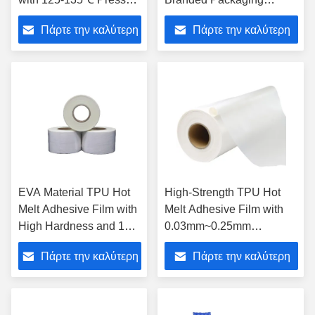
Temp and 10-15 Press
Applications with
Πάρτε την καλύτερη
Πάρτε την καλύτερη
Time for High Humidity
Customized Fabric
Resistance
Lamination
τιμή
τιμή
EVA Material TPU Hot
High-Strength TPU Hot
Melt Adhesive Film with
Melt Adhesive Film with
High Hardness and 170-
0.03mm~0.25mm
200°C Temperature for
Thickness and 100-120°C
Πάρτε την καλύτερη
Πάρτε την καλύτερη
Industrial Use
Temperature for
Waterproof Bonding
τιμή
τιμή