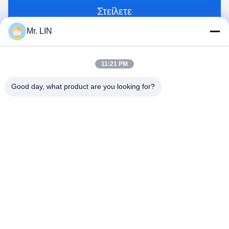
Στείλετε
Mr. LIN
11:21 PM
Good day, what product are you looking for?
Guangdong Jinhonghai New Material
Technology Co., Ltd
hydhongyundasale2@gmail.com
86--13192099222
Χτίζοντας 5, ευφυές κατασκευαστικό κέντρο Lihe Bauhinia,
δρόμος ανατολικού 105 Qingbin, κωμόπολη Qingxi, πόλη
Dongguan