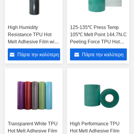
High Humidity
125-135℃ Press Temp
Resistance TPU Hot
105℃ Melt Point 144.7N.C
Melt Adhesive Film with
Peeling Force TPU Hot
144.7N.C Peeling Force
Melt Adhesive Film
Πάρτε την καλύτερη
Πάρτε την καλύτερη
and 105C Melt Point
Thermoplastic
Polyurethane Adhesive
τιμή
τιμή
Film
Transparent White TPU
High Performance TPU
Hot Melt Adhesive Film
Hot Melt Adhesive Film