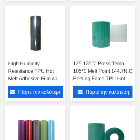
Paper Substrate for High
Industrial Bonding
τιμή
τιμή
Humidity Resistance
High Humidity
125-135℃ Press Temp
Resistance TPU Hot
105℃ Melt Point 144.7N.C
Melt Adhesive Film with
Peeling Force TPU Hot
144.7N.C Peeling Force
Melt Adhesive Film
Πάρτε την καλύτερη
Πάρτε την καλύτερη
and 105C Melt Point
Thermoplastic
Polyurethane Adhesive
τιμή
τιμή
Film