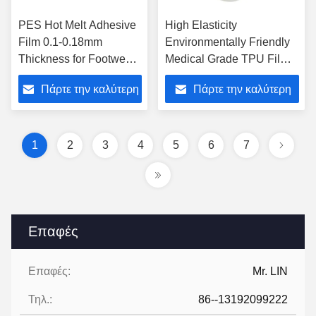
PES Hot Melt Adhesive
High Elasticity
Film 0.1-0.18mm
Environmentally Friendly
Thickness for Footwear
Medical Grade TPU Film
and Clothing with
for Medical and Food
Πάρτε την καλύτερη
Πάρτε την καλύτερη
Translucent or
Applications
Customized Color
τιμή
τιμή
1
2
3
4
5
6
7
Επαφές
Επαφές:
Mr. LIN
Τηλ.:
86--13192099222