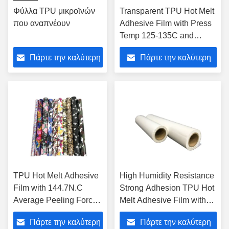
Φύλλα TPU μικροϊνών
Transparent TPU Hot Melt
που αναπνέουν
Adhesive Film with Press
Temp 125-135C and
Pressure 0.3-0.6 Press
Πάρτε την καλύτερη
Πάρτε την καλύτερη
Lamination for Self-
Adhesive Sealing
τιμή
τιμή
TPU Hot Melt Adhesive
High Humidity Resistance
Film with 144.7N.C
Strong Adhesion TPU Hot
Average Peeling Force,
Melt Adhesive Film with
High Humidity
10-15 Press Time and 0.3-
Πάρτε την καλύτερη
Πάρτε την καλύτερη
Resistance, and
0.6 Press Pressure