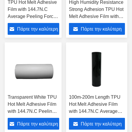
TPU Hot Melt Adhesive
High Humidity Resistance
Film with 144.7N.C
Strong Adhesion TPU Hot
Average Peeling Force,
Melt Adhesive Film with
High Humidity
10-15 Press Time and 0.3-
Πάρτε την καλύτερη
Πάρτε την καλύτερη
Resistance, and
0.6 Press Pressure
Release Paper Base for
τιμή
τιμή
Strong Adhesion
Transparent White TPU
100m-200m Length TPU
Hot Melt Adhesive Film
Hot Melt Adhesive Film
with 144.7N.C Peeling
with 144.7N.C Average
Force, Waterproof
Peeling Force and 125-
Πάρτε την καλύτερη
Πάρτε την καλύτερη
Feature, and Release
135℃ Press Temp for