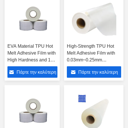
EVA Material TPU Hot
High-Strength TPU Hot
Melt Adhesive Film with
Melt Adhesive Film with
High Hardness and 170-
0.03mm~0.25mm
200°C Temperature for
Thickness and 100-120°C
Πάρτε την καλύτερη
Πάρτε την καλύτερη
Industrial Use
Temperature for
Waterproof Bonding
τιμή
τιμή