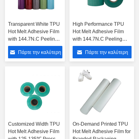
Transparent White TPU
High Performance TPU
Hot Melt Adhesive Film
Hot Melt Adhesive Film
with 144.7N.C Peeling
with 144.7N.C Peeling
Force and Dry Cleaning
Force 10-15 Press Time
Πάρτε την καλύτερη
Πάρτε την καλύτερη
Suitable for High
and 100m-200m Length
Strength Bonding
τιμή
τιμή
Customized Width TPU
On-Demand Printed TPU
Hot Melt Adhesive Film
Hot Melt Adhesive Film for
with 125-135℃ Press
Branded Packaging