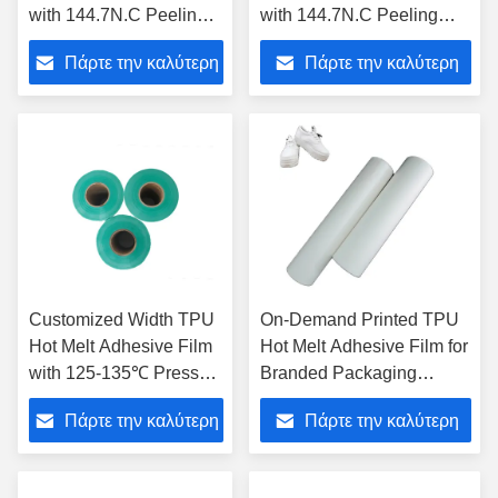
with 144.7N.C Peeling
with 144.7N.C Peeling
Force and Dry Cleaning
Force 10-15 Press Time
Πάρτε την καλύτερη
Πάρτε την καλύτερη
Suitable for High
and 100m-200m Length
Strength Bonding
τιμή
τιμή
Customized Width TPU
On-Demand Printed TPU
Hot Melt Adhesive Film
Hot Melt Adhesive Film for
with 125-135℃ Press
Branded Packaging
Temp and 10-15 Press
Applications with
Πάρτε την καλύτερη
Πάρτε την καλύτερη
Time for High Humidity
Customized Fabric
Resistance
Lamination
τιμή
τιμή