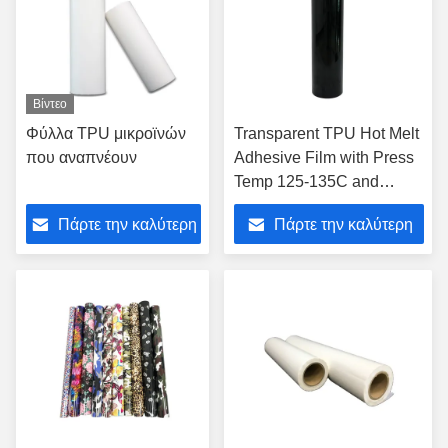
Βίντεο
Φύλλα TPU μικροϊνών
Transparent TPU Hot Melt
που αναπνέουν
Adhesive Film with Press
Temp 125-135C and
Pressure 0.3-0.6 Press
Πάρτε την καλύτερη
Πάρτε την καλύτερη
Lamination for Self-
Adhesive Sealing
τιμή
τιμή